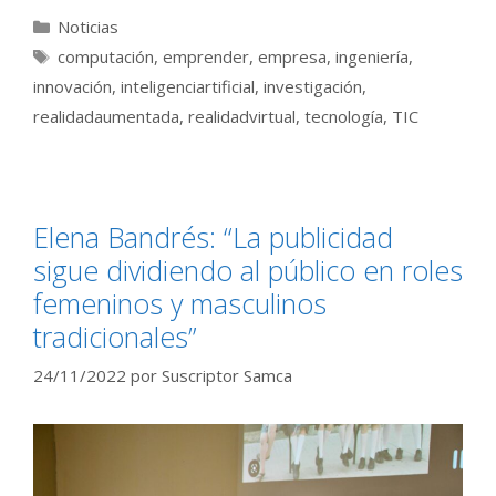
Categorías
Noticias
Etiquetas
computación
,
emprender
,
empresa
,
ingeniería
,
innovación
,
inteligenciartificial
,
investigación
,
realidadaumentada
,
realidadvirtual
,
tecnología
,
TIC
Elena Bandrés: “La publicidad
sigue dividiendo al público en roles
femeninos y masculinos
tradicionales”
24/11/2022
por
Suscriptor Samca