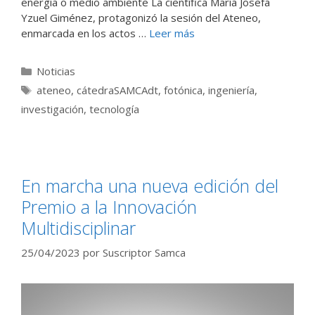
energía o medio ambiente La científica María Josefa
Yzuel Giménez, protagonizó la sesión del Ateneo,
enmarcada en los actos …
Leer más
Categorías
Noticias
Etiquetas
ateneo
,
cátedraSAMCAdt
,
fotónica
,
ingeniería
,
investigación
,
tecnología
En marcha una nueva edición del
Premio a la Innovación
Multidisciplinar
25/04/2023
por
Suscriptor Samca