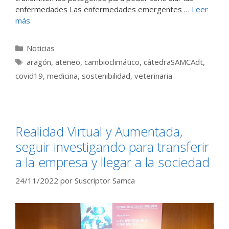
enfermedades Las enfermedades emergentes …
Leer
más
Categorías
Noticias
Etiquetas
aragón
,
ateneo
,
cambioclimático
,
cátedraSAMCAdt
,
covid19
,
medicina
,
sostenibilidad
,
veterinaria
Realidad Virtual y Aumentada,
seguir investigando para transferir
a la empresa y llegar a la sociedad
24/11/2022
por
Suscriptor Samca