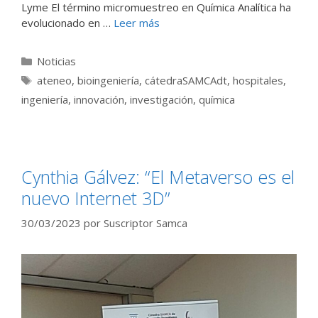
Lyme El término micromuestreo en Química Analítica ha
evolucionado en …
Leer más
Categorías
Noticias
Etiquetas
ateneo
,
bioingeniería
,
cátedraSAMCAdt
,
hospitales
,
ingeniería
,
innovación
,
investigación
,
química
Cynthia Gálvez: “El Metaverso es el
nuevo Internet 3D”
30/03/2023
por
Suscriptor Samca