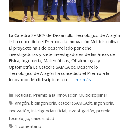
La Cátedra SAMCA de Desarrollo Tecnológico de Aragón
le ha concedido el Premio a la Innovación Multidisciplinar
El proyecto ha sido desarrollado por ocho
investigadoras y siete investigadores de las áreas de
Física, Ingeniería, Matemáticas, Oftalmología y
Optometría La Cátedra SAMCA de Desarrollo
Tecnológico de Aragón ha concedido el Premio a la
Innovación Multidisciplinar, en …
Leer más
Categorías
Noticias
,
Premio a la Innovación Multidisciplinar
Etiquetas
aragón
,
bioingeniería
,
cátedraSAMCAdt
,
ingeniería
,
innovación
,
inteligenciartificial
,
investigación
,
premio
,
tecnología
,
universidad
1 comentario