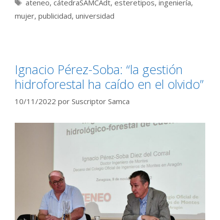
Etiquetas
ateneo
,
cátedraSAMCAdt
,
esteretipos
,
ingeniería
,
mujer
,
publicidad
,
universidad
Ignacio Pérez-Soba: “la gestión
hidroforestal ha caído en el olvido”
10/11/2022
por
Suscriptor Samca