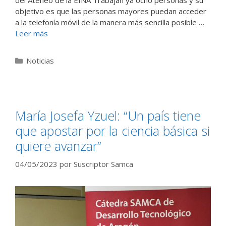
del Ateneo de la EINA Trabajan ya ocho personas y su
objetivo es que las personas mayores puedan acceder
a la telefonía móvil de la manera más sencilla posible …
Leer más
Categorías
Noticias
María Josefa Yzuel: “Un país tiene
que apostar por la ciencia básica si
quiere avanzar”
04/05/2023
por
Suscriptor Samca