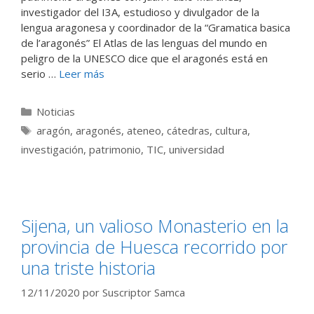
investigador del I3A, estudioso y divulgador de la
lengua aragonesa y coordinador de la “Gramatica basica
de l’aragonés” El Atlas de las lenguas del mundo en
peligro de la UNESCO dice que el aragonés está en
serio …
Leer más
Categorías
Noticias
Etiquetas
aragón
,
aragonés
,
ateneo
,
cátedras
,
cultura
,
investigación
,
patrimonio
,
TIC
,
universidad
Sijena, un valioso Monasterio en la
provincia de Huesca recorrido por
una triste historia
12/11/2020
por
Suscriptor Samca