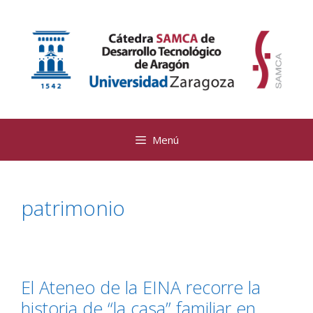
Saltar
al
contenido
Menú
patrimonio
El Ateneo de la EINA recorre la
historia de “la casa” familiar en