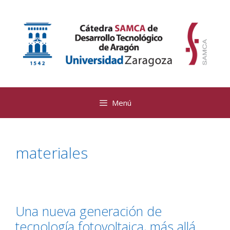
Saltar
al
contenido
Menú
materiales
Una nueva generación de
tecnología fotovoltaica, más allá