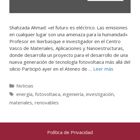
Shahzada Ahmad: «el futuro es eléctrico. Las emisiones
en cualquier lugar son una amenaza para la humanidad»
Profesor en Ikerbasque e investigador en el Centro
Vasco de Materiales, Aplicaciones y Nanoestructuras,
donde desarrolla un proyecto para el desarrollo de una
nueva generación de tecnología fotovoltaica más allá del
silicio Participó ayer en el Ateneo de …
Leer más
Categorías
Noticias
Etiquetas
energía
,
fotovoltaica
,
ingeniería
,
investigación
,
materiales
,
renovables
Política de Privacidad