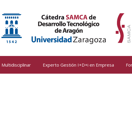
Multidisciplinar
Experto Gestión I+D+i en Empresa
Fo