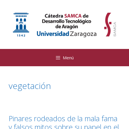
Saltar
al
contenido
Menú
vegetación
Pinares rodeados de la mala fama
y falsos mitos sobre su papel en el