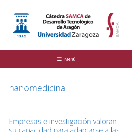
Saltar
al
contenido
Menú
nanomedicina
Empresas e investigación valoran
su capacidad para adaptarse a las