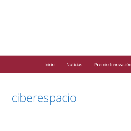
Saltar
al
contenido
Inicio
Noticias
Premio Innovación 
ciberespacio