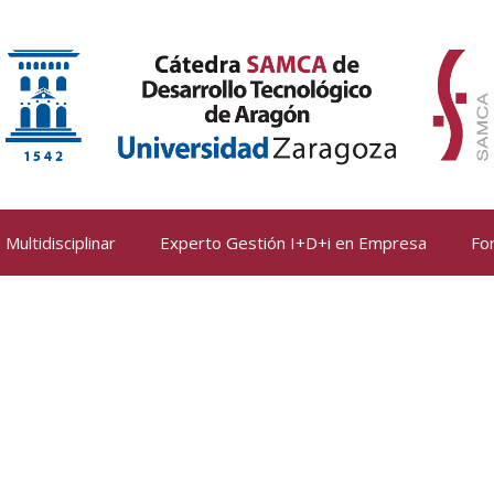
Multidisciplinar
Experto Gestión I+D+i en Empresa
Fo