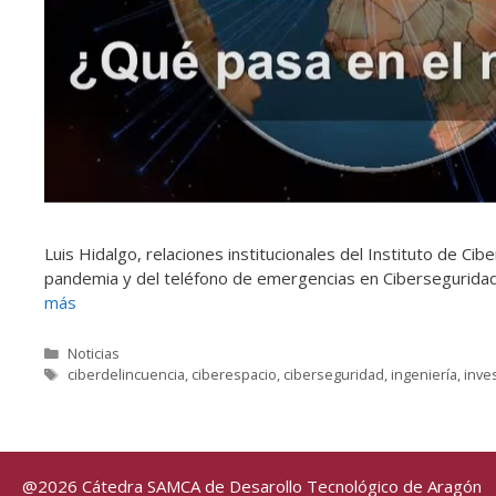
Luis Hidalgo, relaciones institucionales del Instituto de C
pandemia y del teléfono de emergencias en Ciberseguridad,
más
Categorías
Noticias
Etiquetas
ciberdelincuencia
,
ciberespacio
,
ciberseguridad
,
ingeniería
,
inve
@2026 Cátedra SAMCA de Desarollo Tecnológico de Aragón