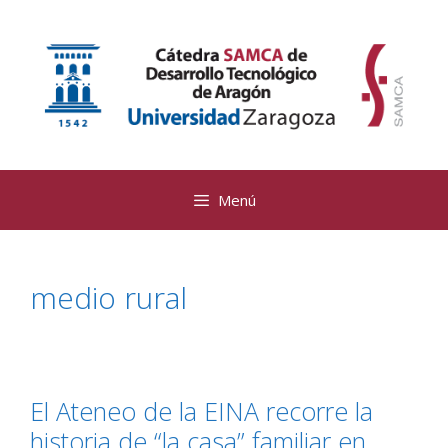
Saltar
al
contenido
Menú
medio rural
El Ateneo de la EINA recorre la
historia de “la casa” familiar en