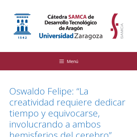
Saltar
al
contenido
Menú
Oswaldo Felipe: “La
creatividad requiere dedicar
tiempo y equivocarse,
involucrando a ambos
hemisferios del cerebro”