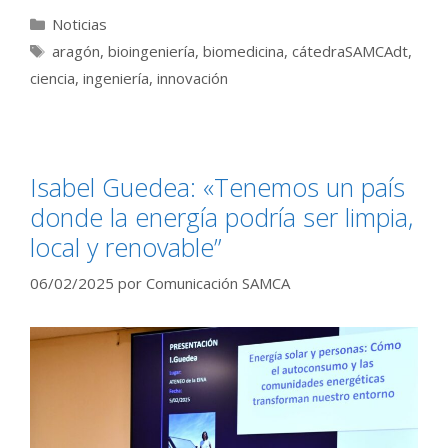
Categorías
Noticias
Etiquetas
aragón
,
bioingeniería
,
biomedicina
,
cátedraSAMCAdt
,
ciencia
,
ingeniería
,
innovación
Isabel Guedea: «Tenemos un país
donde la energía podría ser limpia,
local y renovable”
06/02/2025
por
Comunicación SAMCA