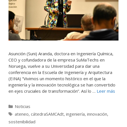
Asunción (Suni) Aranda, doctora en Ingeniería Química,
CEO y cofundadora de la empresa SuMaTechs en
Noruega, vuelve a su Universidad para dar una
conferencia en la Escuela de Ingeniería y Arquitectura
(EINA) “Vivimos un momento histórico en el que la
ingeniería y la innovación tecnológica se han convertido
en ejes cruciales de transformación”. Así lo …
Leer más
Categorías
Noticias
Etiquetas
ateneo
,
cátedraSAMCAdt
,
ingeniería
,
innovación
,
sostenibilidad