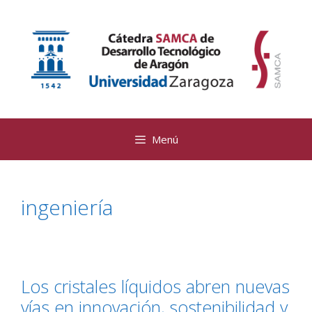
Saltar
al
contenido
Menú
ingeniería
Los cristales líquidos abren nuevas
vías en innovación, sostenibilidad y