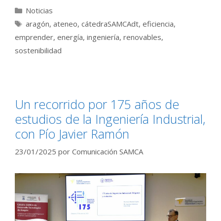
Categorías
Noticias
Etiquetas
aragón
,
ateneo
,
cátedraSAMCAdt
,
eficiencia
,
emprender
,
energía
,
ingeniería
,
renovables
,
sostenibilidad
Un recorrido por 175 años de
estudios de la Ingeniería Industrial,
con Pío Javier Ramón
23/01/2025
por
Comunicación SAMCA