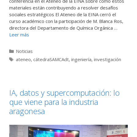
conferencia en el Ateneo de la EINA sobre cómo estos
materiales están contribuyendo a resolver desafíos
sociales estratégicos El Ateneo de la EINA cerró el
curso académico con la participación de M. Blanca Ros,
directora del Departamento de Química Orgánica …
Leer más
Categorías
Noticias
Etiquetas
ateneo
,
cátedraSAMCAdt
,
ingeniería
,
investigación
IA, datos y supercomputación: lo
que viene para la industria
aragonesa