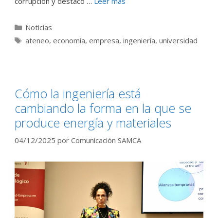
corrupción y destacó …
Leer más
Categorías
Noticias
Etiquetas
ateneo
,
economía
,
empresa
,
ingeniería
,
universidad
Cómo la ingeniería está
cambiando la forma en la que se
produce energía y materiales
04/12/2025
por
Comunicación SAMCA