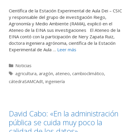
Científica de la Estación Experimental de Aula Dei – CSIC
y responsable del grupo de investigación Riego,
Agronomía y Medio Ambiente (RAMA), explicó en el
Ateneo de la EINA sus investigaciones El Ateneo de la
EINA contó con la participación de Nery Zapata Ruiz,
doctora ingeniera agrónoma, científica de la Estación
Experimental de Aula …
Leer más
Categorías
Noticias
Etiquetas
agricultura
,
aragón
,
ateneo
,
cambioclimático
,
cátedraSAMCAdt
,
ingeniería
David Cabo: «En la administración
pública se cuida muy poco la
calidad de los datos»