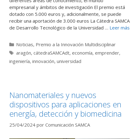
diferentes áreas de conocimiento, el mundo
empresarial y ámbitos de investigación El premio está
dotado con 5.000 euros y, adicionalmente, se puede
recibir una aportación de 3.000 euros La Cátedra SAMCA
de Desarrollo Tecnológico de la Universidad …
Leer más
Categorías
Noticias
,
Premio a la Innovación Multidisciplinar
Etiquetas
aragón
,
cátedraSAMCAdt
,
economía
,
emprender
,
ingeniería
,
innovación
,
universidad
Nanomateriales y nuevos
dispositivos para aplicaciones en
energía, detección y biomedicina
25/04/2024
por
Comunicación SAMCA