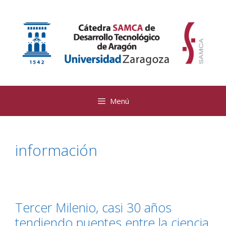
Saltar
al
contenido
Menú
información
Tercer Milenio, casi 30 años
tendiendo puentes entre la ciencia