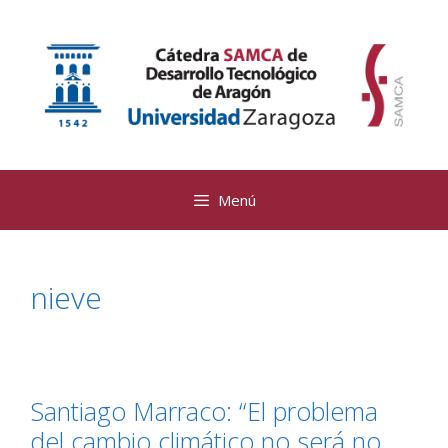
Saltar
al
contenido
Menú
nieve
Santiago Marraco: “El problema
del cambio climático no será no