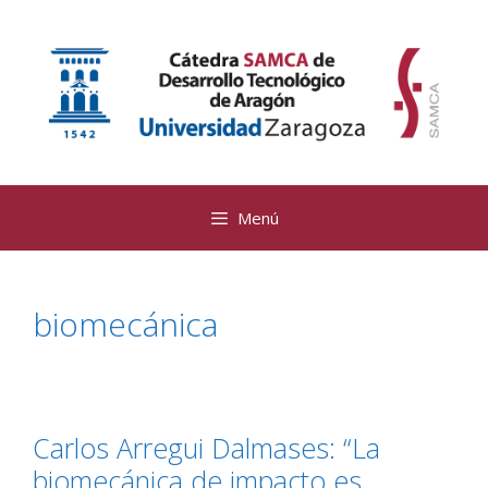
Saltar
al
contenido
Menú
biomecánica
Carlos Arregui Dalmases: “La
biomecánica de impacto es