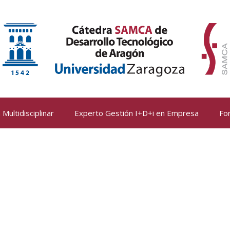
Multidisciplinar
Experto Gestión I+D+i en Empresa
Fo