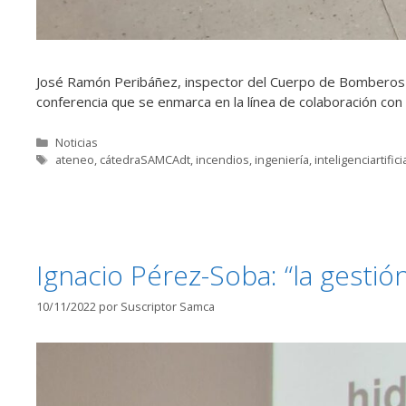
José Ramón Peribáñez, inspector del Cuerpo de Bomberos d
conferencia que se enmarca en la línea de colaboración con
Categorías
Noticias
Etiquetas
ateneo
,
cátedraSAMCAdt
,
incendios
,
ingeniería
,
inteligenciartifici
Ignacio Pérez-Soba: “la gestión
10/11/2022
por
Suscriptor Samca