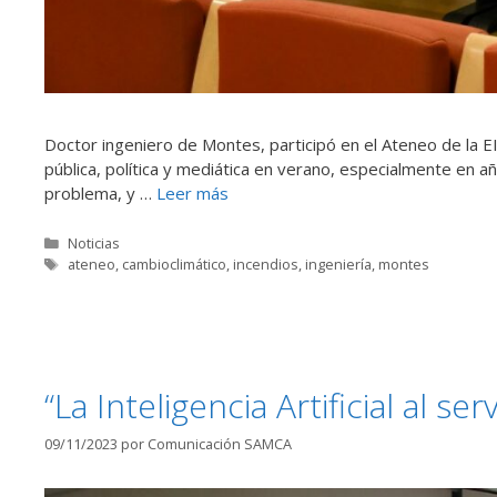
Doctor ingeniero de Montes, participó en el Ateneo de la E
pública, política y mediática en verano, especialmente en
problema, y …
Leer más
Categorías
Noticias
Etiquetas
ateneo
,
cambioclimático
,
incendios
,
ingeniería
,
montes
“La Inteligencia Artificial al s
09/11/2023
por
Comunicación SAMCA