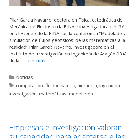
Pilar García Navarro, doctora en Física, catedrática de
Mecánica de Fluidos en la EINA e investigadora del I3A,
en el Ateneo de la EINA con la conferencia “Modelado y
simulación de flujos geofísicos: de las matemáticas a la
realidad” Pilar García Navarro, investigadora en el
Instituto de Investigación en Ingeniería de Aragón (I3A)
de la …
Leer más
Categorías
Noticias
Etiquetas
computación
,
fluidodinámica
,
hidráulica
,
ingeniería
,
investigación
,
matemáticas
,
modelación
Empresas e investigación valoran
su capacidad para adaptarse a las