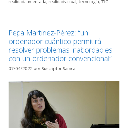
realidadaumentada
,
realidadvirtual
,
tecnología
,
TIC
Pepa Martínez-Pérez: “un
ordenador cuántico permitirá
resolver problemas inabordables
con un ordenador convencional”
07/04/2022
por
Suscriptor Samca