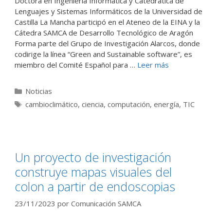
Doctora en Ingeniería Informática y Catedrática de
Lenguajes y Sistemas Informáticos de la Universidad de
Castilla La Mancha participó en el Ateneo de la EINA y la
Cátedra SAMCA de Desarrollo Tecnológico de Aragón
Forma parte del Grupo de Investigación Alarcos, donde
codirige la línea “Green and Sustainable software”, es
miembro del Comité Español para …
Leer más
Categorías
Noticias
Etiquetas
cambioclimático
,
ciencia
,
computación
,
energía
,
TIC
Un proyecto de investigación
construye mapas visuales del
colon a partir de endoscopias
23/11/2023
por
Comunicación SAMCA