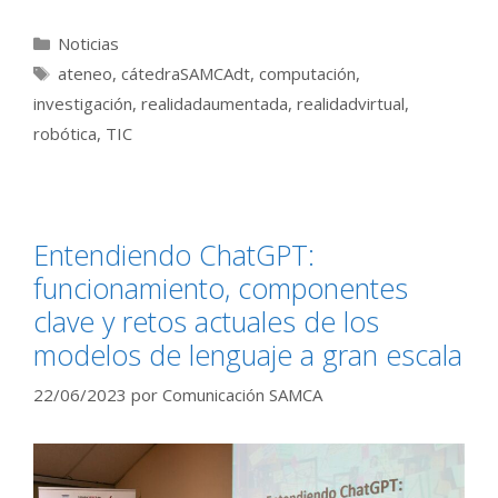
Categorías
Noticias
Etiquetas
ateneo
,
cátedraSAMCAdt
,
computación
,
investigación
,
realidadaumentada
,
realidadvirtual
,
robótica
,
TIC
Entendiendo ChatGPT:
funcionamiento, componentes
clave y retos actuales de los
modelos de lenguaje a gran escala
22/06/2023
por
Comunicación SAMCA