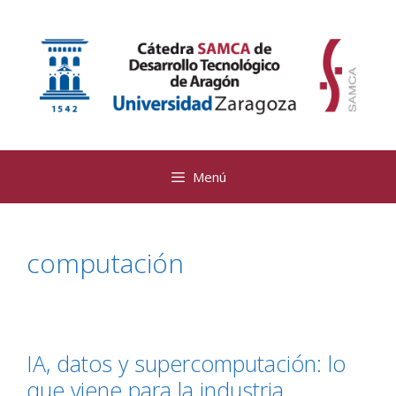
Saltar
al
contenido
Menú
computación
IA, datos y supercomputación: lo
que viene para la industria