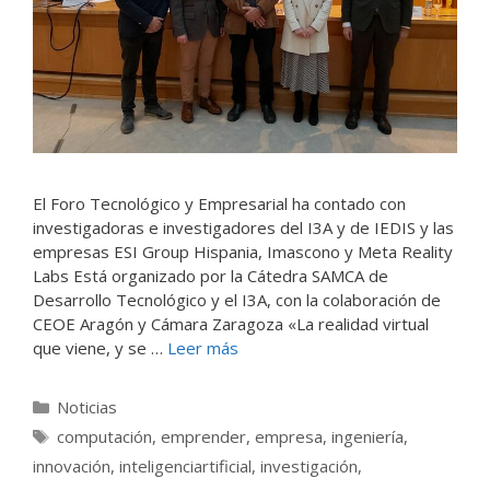
El Foro Tecnológico y Empresarial ha contado con
investigadoras e investigadores del I3A y de IEDIS y las
empresas ESI Group Hispania, Imascono y Meta Reality
Labs Está organizado por la Cátedra SAMCA de
Desarrollo Tecnológico y el I3A, con la colaboración de
CEOE Aragón y Cámara Zaragoza «La realidad virtual
que viene, y se …
Leer más
Categorías
Noticias
Etiquetas
computación
,
emprender
,
empresa
,
ingeniería
,
innovación
,
inteligenciartificial
,
investigación
,