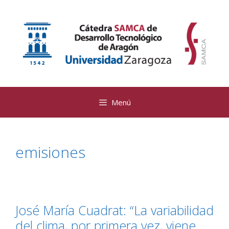
Saltar
al
contenido
Menú
emisiones
José María Cuadrat: “La variabilidad
del clima, por primera vez, viene