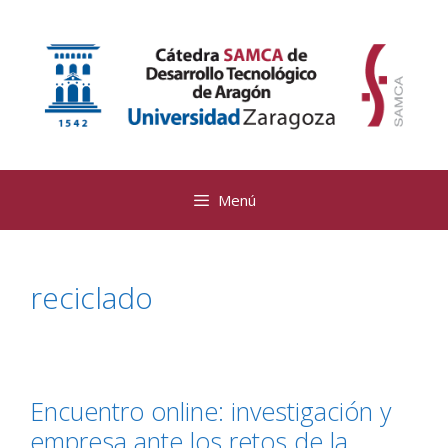
Saltar
al
contenido
Menú
reciclado
Encuentro online: investigación y
empresa ante los retos de la