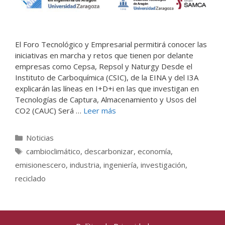
El Foro Tecnológico y Empresarial permitirá conocer las
iniciativas en marcha y retos que tienen por delante
empresas como Cepsa, Repsol y Naturgy Desde el
Instituto de Carboquímica (CSIC), de la EINA y del I3A
explicarán las líneas en I+D+i en las que investigan en
Tecnologías de Captura, Almacenamiento y Usos del
CO2 (CAUC) Será …
Leer más
Categorías
Noticias
Etiquetas
cambioclimático
,
descarbonizar
,
economía
,
emisionescero
,
industria
,
ingeniería
,
investigación
,
reciclado