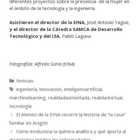
diferentes proyectos sobre la presencia de la mujer en
el ámbito de la tecnología y la ingeniería.
Asistieron el director de la EINA,
José Antonio Yagüe,
y el director de la Cátedra SAMCA de Desarrollo
Tecnológico y del I3A
, Pablo Laguna.
Fotografías: Alfredo Soria (EINA)
Categorías
Noticias
Etiquetas
ingeniería
,
innovación
,
inteligenciartificial
,
marchinelearning
,
realidadaumentada
,
realidadvirtual
,
tecnología
El Ateneo de la EINA recorre la historia de “la casa”
familiar en Aragón
Cómo evoluciona la química analítica y qué aporta al
diagnóstico médico de enfermedades