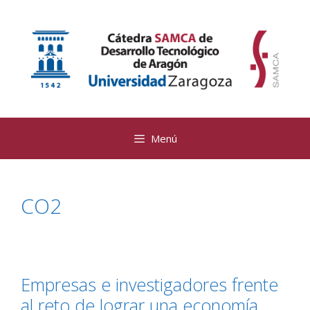
Saltar
al
contenido
Menú
CO2
Empresas e investigadores frente
al reto de lograr una economía