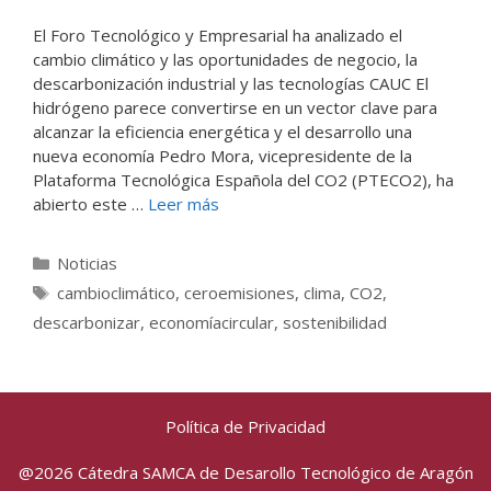
El Foro Tecnológico y Empresarial ha analizado el
cambio climático y las oportunidades de negocio, la
descarbonización industrial y las tecnologías CAUC El
hidrógeno parece convertirse en un vector clave para
alcanzar la eficiencia energética y el desarrollo una
nueva economía Pedro Mora, vicepresidente de la
Plataforma Tecnológica Española del CO2 (PTECO2), ha
abierto este …
Leer más
Categorías
Noticias
Etiquetas
cambioclimático
,
ceroemisiones
,
clima
,
CO2
,
descarbonizar
,
economíacircular
,
sostenibilidad
Política de Privacidad
@2026 Cátedra SAMCA de Desarollo Tecnológico de Aragón