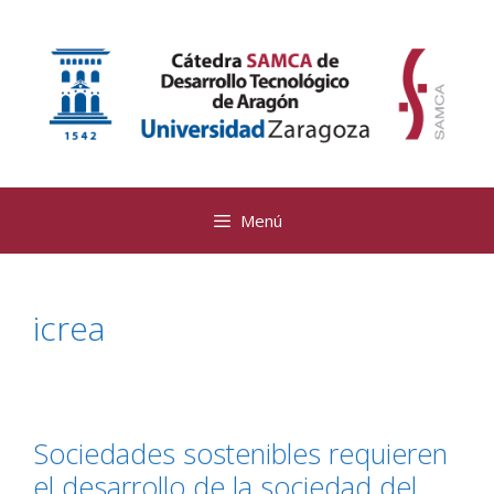
Saltar
al
contenido
Menú
icrea
Sociedades sostenibles requieren
el desarrollo de la sociedad del