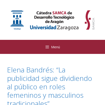
Saltar
al
contenido
Menú
Elena Bandrés: “La
publicidad sigue dividiendo
al público en roles
femeninos y masculinos
tradicionales”