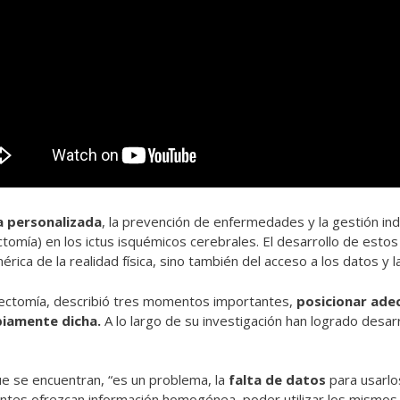
a personalizada
, la prevención de enfermedades y la gestión ind
ctomía) en los ictus isquémicos cerebrales. El desarrollo de esto
ca de la realidad física, sino también del acceso a los datos y l
mbectomía, describió tres momentos importantes,
posicionar ade
piamente dicha.
A lo largo de su investigación han logrado desarr
ue se encuentran, “es un problema, la
falta de datos
para usarlo
cientes ofrezcan información homogénea, poder utilizar los mismo