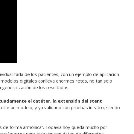
ividualizada de los pacientes, con un ejemplo de aplicación
s modelos digitales conlleva enormes retos, no tan solo
a generalización de los resultados.
cuadamente el catéter, la extensión del stent
ollar un modelo, y ya validarlo con pruebas in-vitro, siendo
s de forma armónica”. Todavía hoy queda mucho por
s parámetros para trabajar con datos de diferentes