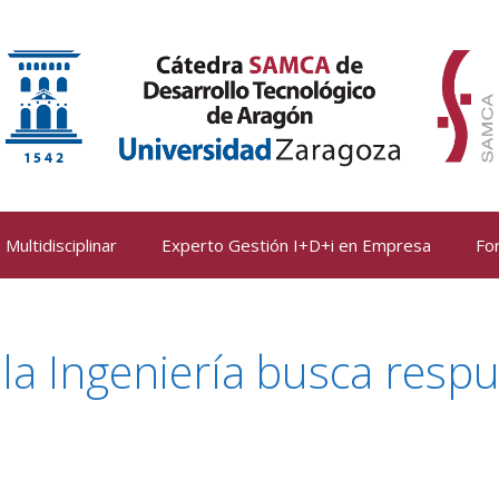
Multidisciplinar
Experto Gestión I+D+i en Empresa
Fo
 la Ingeniería busca resp