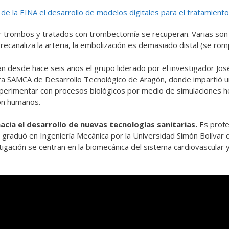
de la EINA el desarrollo de modelos digitales para el tratamient
or trombos y tratados con trombectomía se recuperan. Varias son
recanaliza la arteria, la embolización es demasiado distal (se rom
an desde hace seis años el grupo liderado por el investigador Jo
edra SAMCA de Desarrollo Tecnológico de Aragón, donde impartió u
experimentar con procesos biológicos por medio de simulaciones h
con humanos.
hacia el desarrollo de nuevas tecnologías sanitarias.
Es profe
 Se graduó en Ingeniería Mecánica por la Universidad Simón Bolíva
igación se centran en la biomecánica del sistema cardiovascular y 