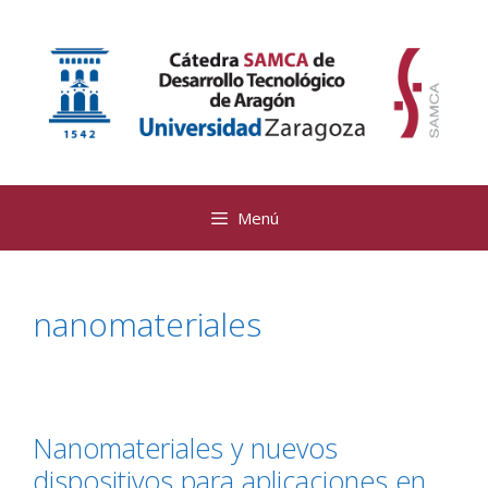
Saltar
al
contenido
Menú
nanomateriales
Nanomateriales y nuevos
dispositivos para aplicaciones en