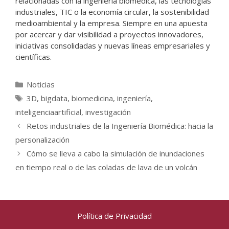
relacionadas con la ingeniería biomédica, las tecnologías
industriales, TIC o la economía circular, la sostenibilidad
medioambiental y la empresa. Siempre en una apuesta
por acercar y dar visibilidad a proyectos innovadores,
iniciativas consolidadas y nuevas líneas empresariales y
científicas.
Categorías
Noticias
Etiquetas
3D
,
bigdata
,
biomedicina
,
ingeniería
,
inteligenciaartificial
,
investigación
Retos industriales de la Ingeniería Biomédica: hacia la
personalización
Cómo se lleva a cabo la simulación de inundaciones
en tiempo real o de las coladas de lava de un volcán
Política de Privacidad