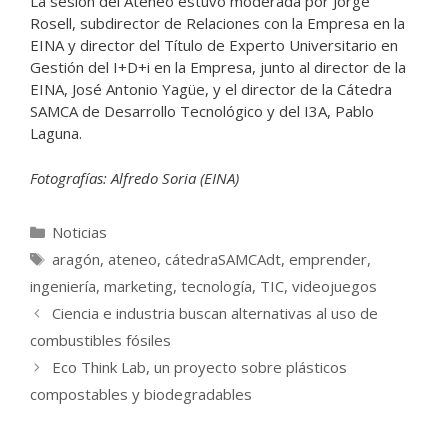
La sesión del Ateneo estuvo moderada por
Jorge
Rosell, subdirector de Relaciones con la Empresa en la
EINA y director del Título de Experto Universitario en
Gestión del I+D+i en la Empresa, junto al director de la
EINA, José Antonio Yagüe, y el director de la Cátedra
SAMCA de Desarrollo Tecnológico y del I3A, Pablo
Laguna.
Fotografías: Alfredo Soria (EINA)
Categorías
Noticias
Etiquetas
aragón
,
ateneo
,
cátedraSAMCAdt
,
emprender
,
ingeniería
,
marketing
,
tecnología
,
TIC
,
videojuegos
Ciencia e industria buscan alternativas al uso de
combustibles fósiles
Eco Think Lab, un proyecto sobre plásticos
compostables y biodegradables