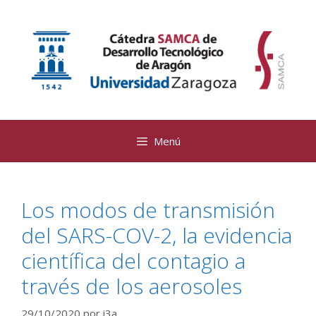
Saltar
al
contenido
Menú
Los modos de transmisión
del SARS-COV-2, la evidencia
científica del contagio a
través de los aerosoles
29/10/2020
por
i3a