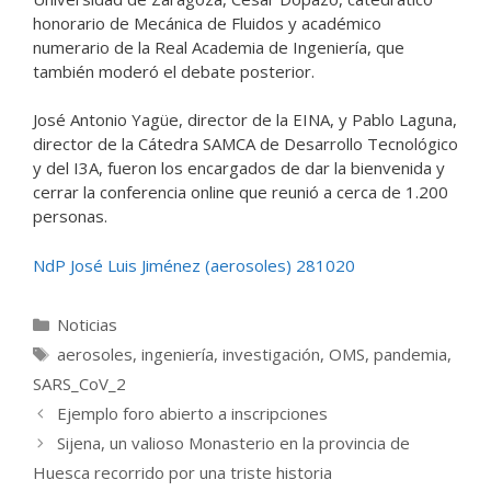
honorario de Mecánica de Fluidos y académico
numerario de la Real Academia de Ingeniería, que
también moderó el debate posterior.
José Antonio Yagüe, director de la EINA, y Pablo Laguna,
director de la Cátedra SAMCA de Desarrollo Tecnológico
y del I3A, fueron los encargados de dar la bienvenida y
cerrar la conferencia online que reunió a cerca de 1.200
personas.
NdP José Luis Jiménez (aerosoles) 281020
Categorías
Noticias
Etiquetas
aerosoles
,
ingeniería
,
investigación
,
OMS
,
pandemia
,
SARS_CoV_2
Ejemplo foro abierto a inscripciones
Sijena, un valioso Monasterio en la provincia de
Huesca recorrido por una triste historia