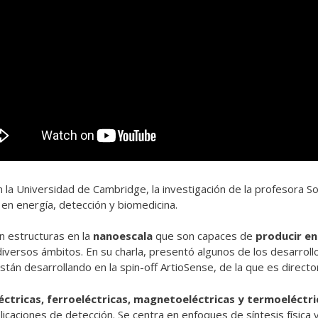
 la Universidad de Cambridge, la investigación de la profesora S
 en energía, detección y biomedicina.
n estructuras en la
nanoescala
que son capaces de
producir en
iversos ámbitos. En su charla, presentó algunos de los desarrollo
tán desarrollando en la spin-off ArtioSense, de la que es directo
ctricas, ferroeléctricas, magnetoeléctricas y termoeléctri
caciones de detección. Se centra en enfoques de síntesis física y