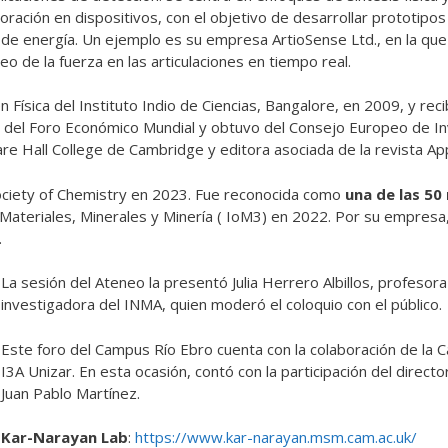
ación en dispositivos, con el objetivo de desarrollar prototipos 
 de energía. Un ejemplo es su empresa ArtioSense Ltd., en la q
o de la fuerza en las articulaciones en tiempo real.
Física del Instituto Indio de Ciencias, Bangalore, en 2009, y rec
s del Foro Económico Mundial y obtuvo del Consejo Europeo de In
are Hall College de Cambridge y editora asociada de la revista Ap
 Society of Chemistry en 2023. Fue reconocida como
una de las 50
 Materiales, Minerales y Minería ( IoM3) en 2022. Por su empresa,
.
La sesión del Ateneo la presentó Julia Herrero Albillos, profesora
investigadora del INMA, quien moderó el coloquio con el público.
Este foro del Campus Río Ebro cuenta con la colaboración de la 
I3A Unizar. En esta ocasión, contó con la participación del directo
Juan Pablo Martínez.
Kar-Narayan Lab
:
https://www.kar-narayan.msm.cam.ac.uk/