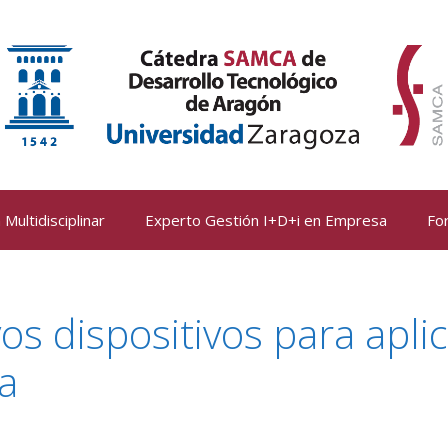
Multidisciplinar
Experto Gestión I+D+i en Empresa
Fo
s dispositivos para aplic
a