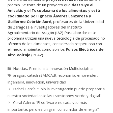
premio. Se trata de un proyecto que
destruye el
Anisakis y el Toxoplasma de los alimentos
y
está
coordinado por Ignacio Álvarez Lanzarote y
Guillermo Cebrián Auré
, profesores de la Universidad
de Zaragoza e investigadores del Instituto
Agroalimentario de Aragón (IA2) Para abordar este
problema utilizan una nueva tecnología de procesado no
térmico de los alimentos, considerada respetuosa con
el medio ambiente, como son los
Pulsos Eléctricos de
Alto Voltaje
(PEAV).
Categorías
Noticias
,
Premio a la Innovación Multidisciplinar
Etiquetas
aragón
,
cátedraSAMCAdt
,
economía
,
emprender
,
ingeniería
,
innovación
,
universidad
Isabel García: “Solo la investigación puede preparar a
nuestra sociedad ante las transiciones verde y digital”
Coral Calero: “El software es cada vez más
importante, pero es un gran consumidor de energía”