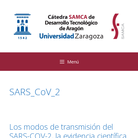
Saltar
al
contenido
Menú
SARS_CoV_2
Los modos de transmisión del
SARS-COV-2, la evidencia científica