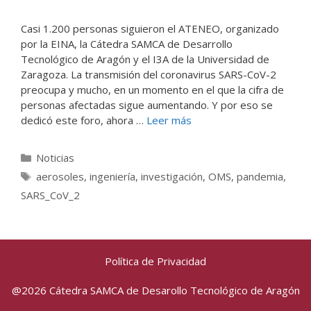
Casi 1.200 personas siguieron el ATENEO, organizado
por la EINA, la Cátedra SAMCA de Desarrollo
Tecnológico de Aragón y el I3A de la Universidad de
Zaragoza. La transmisión del coronavirus SARS-CoV-2
preocupa y mucho, en un momento en el que la cifra de
personas afectadas sigue aumentando. Y por eso se
dedicó este foro, ahora …
Leer más
Categorías
Noticias
Etiquetas
aerosoles
,
ingeniería
,
investigación
,
OMS
,
pandemia
,
SARS_CoV_2
Política de Privacidad
@2026 Cátedra SAMCA de Desarollo Tecnológico de Aragón