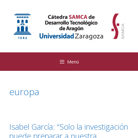
Saltar
al
contenido
Menú
europa
Isabel García: “Solo la investigación
puede preparar a nuestra