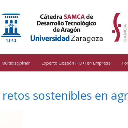
Multidisciplinar
Experto Gestión I+D+i en Empresa
Fo
retos sostenibles en agr