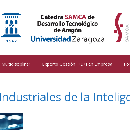
Multidisciplinar
Experto Gestión I+D+i en Empresa
Fo
ndustriales de la Intelige