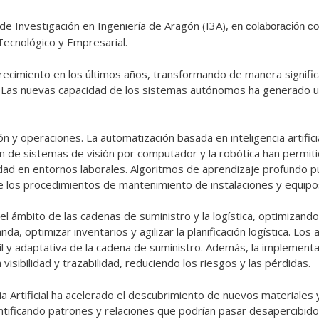
de Investigación en Ingeniería de Aragón (I3A),
en colaboración c
Tecnológico y Empresarial.
e crecimiento en los últimos años, transformando de manera signifi
. Las nuevas capacidad de los sistemas autónomos ha generado un 
ción y operaciones. La automatización basada en inteligencia artif
ón de sistemas de visión por computador y la robótica han permiti
dad en entornos laborales. Algoritmos de aprendizaje profundo p
 de los procedimientos de mantenimiento de instalaciones y equipo
 en el ámbito de las cadenas de suministro y la logística, optimiza
nda, optimizar inventarios y agilizar la planificación logística. Lo
l y adaptativa de la cadena de suministro. Además, la implementa
visibilidad y trazabilidad, reduciendo los riesgos y las pérdidas.
encia Artificial ha acelerado el descubrimiento de nuevos material
entificando patrones y relaciones que podrían pasar desapercibid