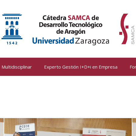
Multidisciplinar
Experto Gestión I+D+i en Empresa
Fo