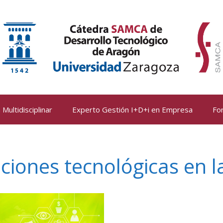
Multidisciplinar
Experto Gestión I+D+i en Empresa
Fo
ciones tecnológicas en l