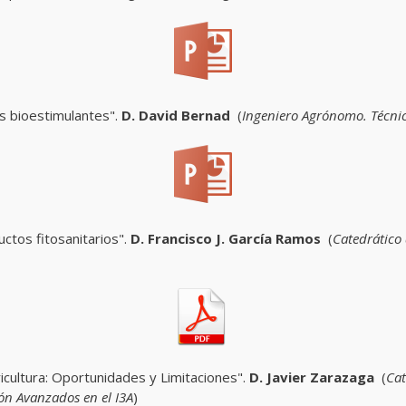
os bioestimulantes".
D. David Bernad
(
Ingeniero Agrónomo. Técni
uctos fitosanitarios".
D. Francisco J. García Ramos
(
Catedrático 
gricultura: Oportunidades y Limitaciones".
D. Javier Zarazaga
(
Cat
ón Avanzados en el I3A
)