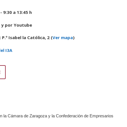
 -
9:30 a 13:45 h
l y por Youtube
:
P.º Isabel la Católica, 2 (
Ver mapa
)
el I3A
E
on la Cámara de Zaragoza y la Confederación de Empresarios