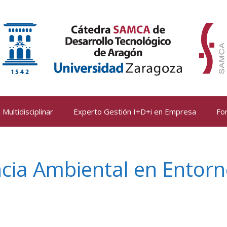
Multidisciplinar
Experto Gestión I+D+i en Empresa
Fo
encia Ambiental en Entor